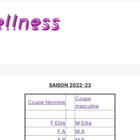
SAISON 2022-23
Coupe
Coupe féminine
masculine
F Elite
M Elite
F A
M A
F B
M B