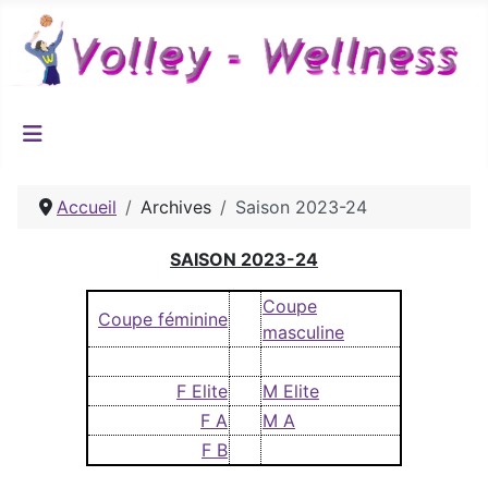
Accueil
Archives
Saison 2023-24
SAISON 2023-24
Coupe
Coupe féminine
masculine
F Elite
M Elite
F A
M A
F B