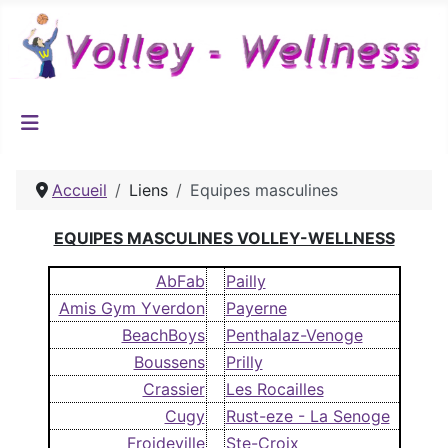
Accueil
Liens
Equipes masculines
EQUIPES MASCULINES VOLLEY-WELLNESS
AbFab
Pailly
Amis Gym Yverdon
Payerne
BeachBoys
Penthalaz-Venoge
Boussens
Prilly
Crassier
Les Rocailles
Cugy
Rust-eze - La Senoge
Froideville
Ste-Croix