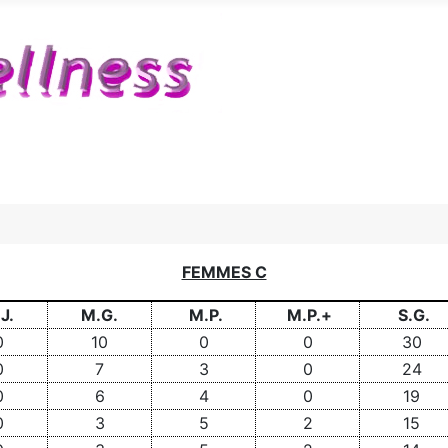
FEMMES C
J.
M.G.
M.P.
M.P.+
S.G.
0
10
0
0
30
0
7
3
0
24
0
6
4
0
19
0
3
5
2
15