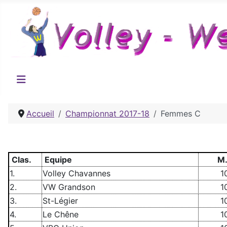
Accueil
Championnat 2017-18
Femmes C
Clas.
Equipe
M.
1.
Volley Chavannes
1
2.
VW Grandson
1
3.
St-Légier
1
4.
Le Chêne
1