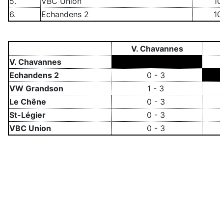
5.
VBC Union
1
6.
Echandens 2
1
V. Chavannes
V. Chavannes
Echandens 2
0 - 3
VW Grandson
1 - 3
Le Chêne
0 - 3
St-Légier
0 - 3
VBC Union
0 - 3